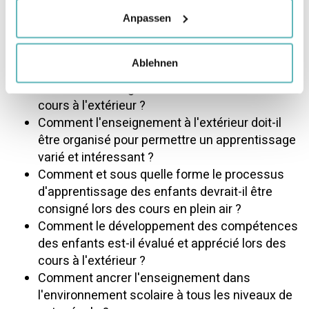
être aménagé pour que nous puissions l'utiliser
de manière judicieuse pour l'enseignement ?
Anpassen
Quels éléments extérieurs voulons-nous
pouvoir utiliser pour notre enseignement ?
Ablehnen
Quand et pour quelles activités les enfants ont-
ils besoin d'être guidés ou surveillés lors des
cours à l'extérieur ?
Comment l'enseignement à l'extérieur doit-il
être organisé pour permettre un apprentissage
varié et intéressant ?
Comment et sous quelle forme le processus
d'apprentissage des enfants devrait-il être
consigné lors des cours en plein air ?
Comment le développement des compétences
des enfants est-il évalué et apprécié lors des
cours à l'extérieur ?
Comment ancrer l'enseignement dans
l'environnement scolaire à tous les niveaux de