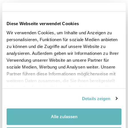
4.9 Questions pour encourager le dialogue
4.10 Pour aller plus loin
Diese Webseite verwendet Cookies
4.9 Questions pour encourager le dialogue
Wir verwenden Cookies, um Inhalte und Anzeigen zu
Afin de bien intégrer la cour de récréation dans
personalisieren, Funktionen für soziale Medien anbieten
l'enseignement et de l'utiliser de manière
zu können und die Zugriffe auf unsere Website zu
polyvalente, les enseignant·e·s peuvent se poser les
analysieren. Außerdem geben wir Informationen zu Ihrer
questions suivantes :
Verwendung unserer Website an unsere Partner für
soziale Medien, Werbung und Analysen weiter. Unsere
Quels sont les lieux d'apprentissage en dehors
Partner führen diese Informationen möglicherweise mit
de l’école qui conviennent bien pour
weiteren Daten zusammen, die Sie ihnen bereitgestellt
l'enseignement ?
haben oder die sie im Rahmen Ihrer Nutzung der Dienste
Quelles possibilités notre environnement
gesammelt haben.
Details zeigen
scolaire offre-t-il pour l’apprentissage ?
Quelles compétences peuvent être acquises
dans notre environnement scolaire ?
Alle zulassen
Comment l'environnement scolaire devrait-il