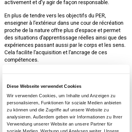
activement et d'y agir de façon responsable.
En plus de tendre vers les objectifs du PER,
enseigner à l’extérieur dans une cour de récréation
proche de la nature offre plus d’espace et permet
des situations d’apprentissage réelles ainsi que des
expériences passant aussi par le corps et les sens.
Cela facilite l’acquisition et l’ancrage de ces
compétences.
Les cours de récréation sont des espaces
Diese Webseite verwendet Cookies
ouverts auxquels les enfants ont un accès égal
et où ils peuvent passer du temps de façon
Wir verwenden Cookies, um Inhalte und Anzeigen zu
autonome et sans être dérangés. Ils acquièrent
personalisieren, Funktionen für soziale Medien anbieten
leurs propres expériences et développent des
zu können und die Zugriffe auf unsere Website zu
compétences personnelles et sociales par le
analysieren. Außerdem geben wir Informationen zu Ihrer
jeu, le mouvement et le contact. Par
Verwendung unserer Website an unsere Partner für
soziale Medien, Werbung und Analysen weiter. Unsere