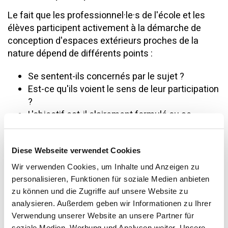
Le fait que les professionnel·le·s de l'école et les
élèves participent activement à la démarche de
conception d'espaces extérieurs proches de la
nature dépend de différents points :
Se sentent-ils concernés par le sujet ?
Est-ce qu'ils voient le sens de leur participation
?
L'objectif est-il clairement formulé ou se
sentent-ils dépassés par celui-ci ?
Est-il possible d'apporter son propre point de
Diese Webseite verwendet Cookies
vue, ses idées et ses besoins ?
Dans quelle mesure la concertation est-elle
Wir verwenden Cookies, um Inhalte und Anzeigen zu
possible ?
personalisieren, Funktionen für soziale Medien anbieten
Comment sont-ils perçus ? Sont-ils pris au
zu können und die Zugriffe auf unsere Website zu
sérieux ?
analysieren. Außerdem geben wir Informationen zu Ihrer
Verwendung unserer Website an unsere Partner für
Il est important d'établir dès le départ une
soziale Medien, Werbung und Analysen weiter. Unsere