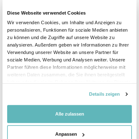
Diese Webseite verwendet Cookies
Aperçu des chapitres
Wir verwenden Cookies, um Inhalte und Anzeigen zu
Introduction
personalisieren, Funktionen für soziale Medien anbieten
a. Développement naturel
zu können und die Zugriffe auf unsere Website zu
analysieren. Außerdem geben wir Informationen zu Ihrer
b. Phase de planification
Verwendung unserer Website an unsere Partner für
c. Choix de matériaux et de plantes
soziale Medien, Werbung und Analysen weiter. Unsere
d. Entretien
Partner führen diese Informationen möglicherweise mit
weiteren Daten zusammen, die Sie ihnen bereitgestellt
e. Utilisation par les élèves
haben oder die sie im Rahmen Ihrer Nutzung der Dienste
Introduction
gesammelt haben.
Details zeigen
La durabilité et la longévité sont des principes
d'action importants dans toutes les phases du
Alle zulassen
projet : de la planification au choix des matériaux en
passant par l'entretien et l'utilisation. Le
verdissement de l'environnement scolaire peut
Anpassen