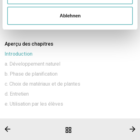
sembler minime et fragile au début. Il s'agit d'un
processus autonome et qui a besoin de temps pour
Ablehnen
se développer pleinement. Laissez la nature suivre
son cours et n'intervenez qu'en cas de besoin !
Aperçu des chapitres
Introduction
a. Développement naturel
b. Phase de planification
c. Choix de matériaux et de plantes
d. Entretien
e. Utilisation par les élèves