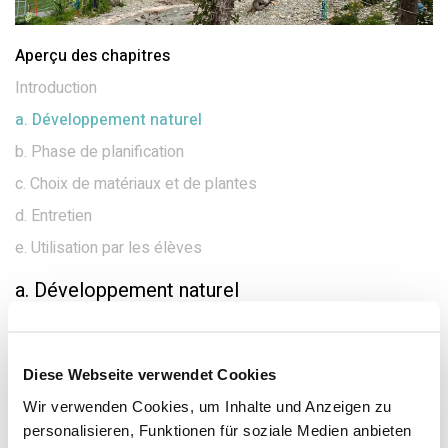
Aperçu des chapitres
Introduction
a. Développement naturel
b. Phase de planification
c. Choix de matériaux et de plantes
d. Entretien
e. Utilisation par les élèves
a. Développement naturel
Comment se développe la cour de récréation
et de jeu proche de la nature ?
Diese Webseite verwendet Cookies
Lorsque l'aménagement de la cour de récréation et
Wir verwenden Cookies, um Inhalte und Anzeigen zu
de jeux proche de la nature est terminé, son
personalisieren, Funktionen für soziale Medien anbieten
développement ne fait que commencer et n’atteint