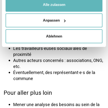
sport
Alle zulassen
La direction de l’établissement ou un·e
représentant·e de la direction
Les enseignant·e·s
Anpassen
Le personnel d'entretien
Les travailleurs·euses sociaux·ales en milieu
scolaire, les médiateurs·trices ou les autres
Ablehnen
intervenants dans le milieu santé-social
Les travailleurs·euses sociaux·ales de
proximité
Autres acteurs concernés : associations, ONG,
etc.
Éventuellement, des représentant·e·s de la
commune
Pour aller plus loin
Mener une analyse des besoins au sein de la