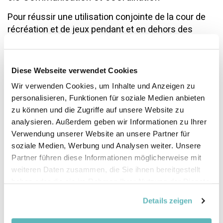
Pour réussir une utilisation conjointe de la cour de
récréation et de jeux pendant et en dehors des
heures d'école, il est judicieux de constituer un
groupe de travail composé de représentant·e·s de
l'école, de la commune et des groupes
Diese Webseite verwendet Cookies
d'utilisateurs·trices qui se réunit régulièrement. La
Wir verwenden Cookies, um Inhalte und Anzeigen zu
présence d’un panel des différents groupes
personalisieren, Funktionen für soziale Medien anbieten
occupant la cour permet de représenter les intérêts
zu können und die Zugriffe auf unsere Website zu
variés. Le défi consiste alors à réunir les bonnes
analysieren. Außerdem geben wir Informationen zu Ihrer
personnes autour de la table.
Verwendung unserer Website an unsere Partner für
soziale Medien, Werbung und Analysen weiter. Unsere
Il est recommandé de penser aux représentant·e·s
Partner führen diese Informationen möglicherweise mit
suivant·e·s :
weiteren Daten zusammen, die Sie ihnen bereitgestellt
haben oder die sie im Rahmen Ihrer Nutzung der Dienste
En fonction des personnes qui utilisent
gesammelt haben.
l’espace : associations de parents,
Details zeigen
associations de personnes âgées, clubs de