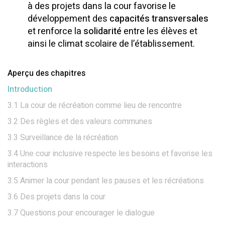
à des projets dans la cour favorise le
développement des
capacités transversales
et renforce la
solidarité
entre les élèves et
ainsi le climat scolaire de l’établissement.
Aperçu des chapitres
Introduction
3.1 La cour de récréation comme lieu de rencontre
3.2 Des règles et des valeurs communes
3.3 Surveillance de la récréation
3.4 Une cour inclusive respecte les besoins et favorise les
interactions
3.5 Animer la cour pendant les pauses et les récréations
3.6 Des projets dans la cour
3.7 Questions pour encourager le dialogue