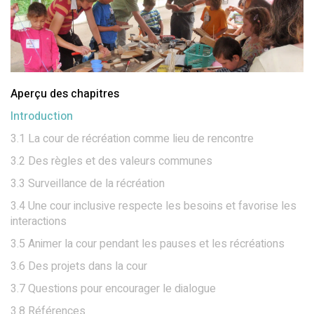
Aperçu des chapitres
Introduction
3.1 La cour de récréation comme lieu de rencontre
3.2 Des règles et des valeurs communes
3.3 Surveillance de la récréation
3.4 Une cour inclusive respecte les besoins et favorise les
interactions
3.5 Animer la cour pendant les pauses et les récréations
3.6 Des projets dans la cour
3.7 Questions pour encourager le dialogue
3.8 Références