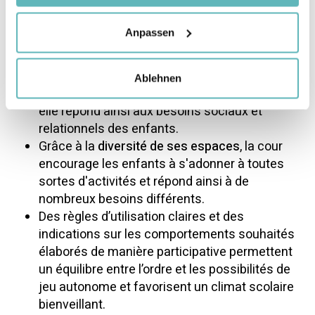
la nature permet de favoriser un climat scolaire
bienveillant.
Anpassen
La cour de récréation
est un lieu de rencontre
entre petit·e·s et grand·e·s, parents,
Ablehnen
éducateurs·trices, adultes de l’école et élèves;
elle répond ainsi aux besoins sociaux et
relationnels des enfants.
Grâce à la
diversité de ses espaces
, la cour
encourage les enfants à s'adonner à toutes
sortes d'activités et répond ainsi à de
nombreux besoins différents.
Des règles d’utilisation claires et des
indications sur les comportements souhaités
élaborés de manière participative permettent
un équilibre entre l’ordre et les possibilités de
jeu autonome et favorisent un climat scolaire
bienveillant.