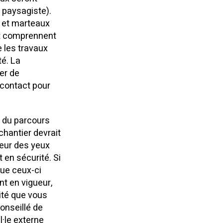
 paysagiste).
e et marteaux
et comprennent
e les travaux
té. La
er de
 contact pour
ng du parcours
chantier devrait
teur des yeux
 en sécurité. Si
que ceux-ci
t en vigueur,
ité que vous
conseillé de
l·le externe