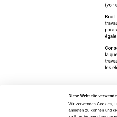
(voir 
Bruit
:
trava
parasc
égale
Cons
la qu
trava
les é
Diese Webseite verwende
Wir verwenden Cookies, um
anbieten zu können und di
précédent
zu Ihrer Verwendung unser