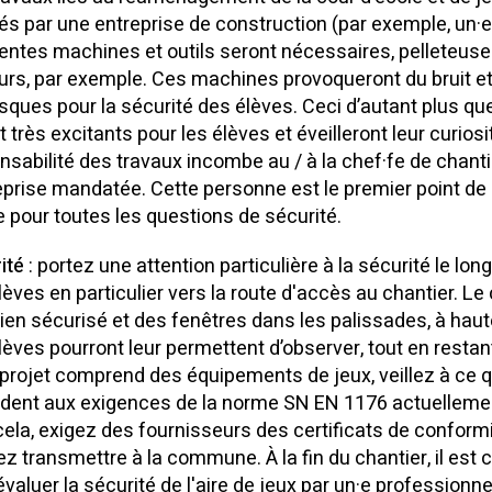
sés par une entreprise de construction (par exemple, un·e
rentes machines et outils seront nécessaires, pelleteus
urs, par exemple. Ces machines provoqueront du bruit 
isques pour la sécurité des élèves. Ceci d’autant plus qu
 très excitants pour les élèves et éveilleront leur curiosi
nsabilité des travaux incombe au / à la chef·fe de chanti
reprise mandatée. Cette personne est le premier point de
le pour toutes les questions de sécurité.
ité
: portez une attention particulière à la sécurité le lo
lèves en particulier vers la route d'accès au chantier. Le 
bien sécurisé et des fenêtres dans les palissades, à hau
lèves pourront leur permettent d’observer, tout en restant
 projet comprend des équipements de jeux, veillez à ce 
dent aux exigences de la norme SN EN 1176 actuellemen
cela, exigez des fournisseurs des certificats de conform
ez transmettre à la commune. À la fin du chantier, il est 
évaluer la sécurité de l'aire de jeux par un·e professionne