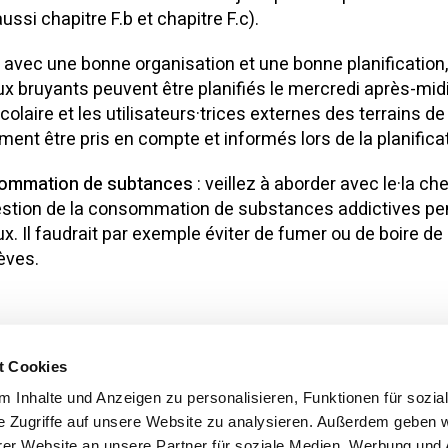
aussi chapitre F.b et chapitre F.c).
 avec une bonne organisation et une bonne planification,
ux bruyants peuvent être planifiés le mercredi après-midi
olaire et les utilisateurs·trices externes des terrains de
ment être pris en compte et informés lors de la planificat
ommation de subtances
: veillez à aborder avec le·la ch
estion de la consommation de substances addictives pe
ux. Il faudrait par exemple éviter de fumer ou de boire de 
lèves.
t Cookies
 Inhalte und Anzeigen zu personalisieren, Funktionen für sozia
e Zugriffe auf unsere Website zu analysieren. Außerdem geben w
Retour
er Website an unsere Partner für soziale Medien, Werbung und 