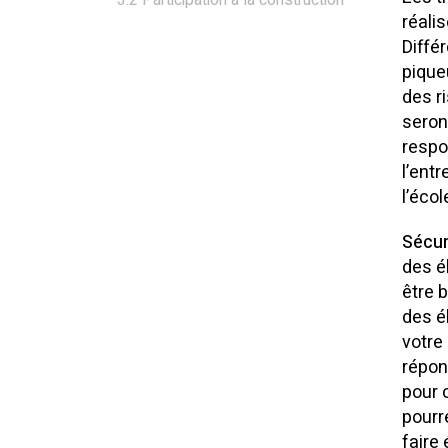
réali
Diffé
pique
des r
seront
respo
l’ent
l’éco
Sécur
des é
être 
des é
votre
répon
pour 
pourr
faire 