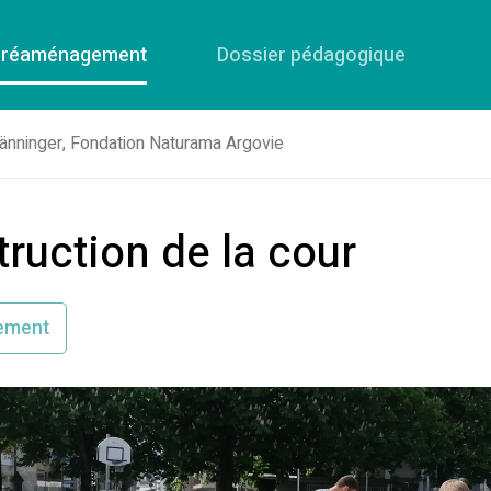
e réaménagement
Dossier pédagogique
Bänninger, Fondation Naturama Argovie
truction de la cour
ement